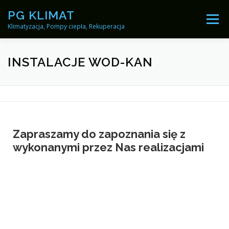
PG KLIMAT
Menu
Klimatyzacja, Pompy ciepła, Rekuperacja
STRONA GŁÓWNA
USŁUGI ▼
O NAS ▼
INSTALACJE WOD-KAN
REALIZACJE ▼
PROMOCJE
KONTAKT
Zapraszamy do zapoznania się z
wykonanymi przez Nas realizacjami